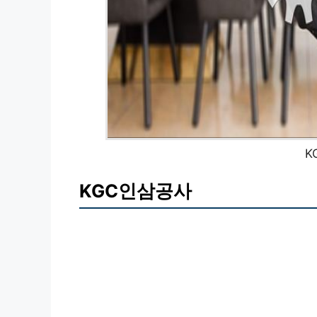
K
KGC인삼공사