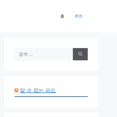
홈
추천
검
색:
알 수 없는 피드