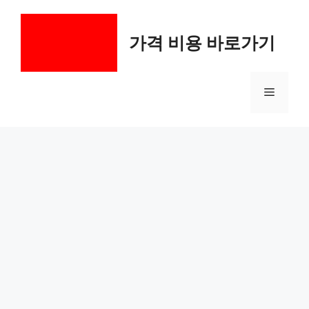
컨
텐
가격 비용 바로가기
츠
로
건
메
너
뛰
기
뉴