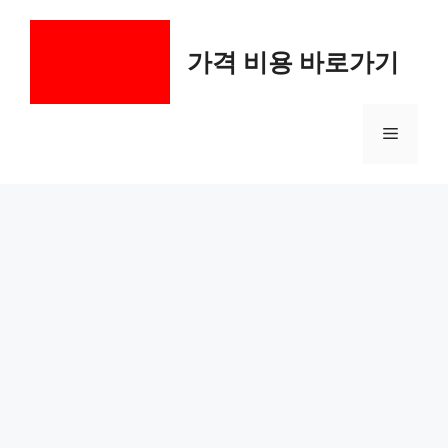
컨
텐
가격 비용 바로가기
츠
로
건
메
너
뛰
기
뉴