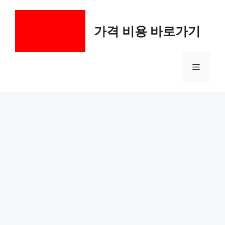
컨
텐
가격 비용 바로가기
츠
로
건
메
너
뛰
기
뉴