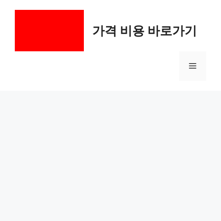
컨
텐
가격 비용 바로가기
츠
로
건
메
너
뛰
기
뉴