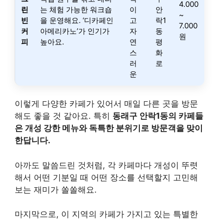
4.000
린
는 체험 가능한 워크숍
이
안
~
빈
을 운영해요. ‘디카페인
고
락1
7.000
커
아메리카노’가 인기가
자
동
원
피
높아요.
연
평
스
화
러
로
운
이렇게 다양한 카페가 있어서 매일 다른 곳을 방문
해도 좋을 것 같아요. 특히
동래구 안락1동의 카페들
은 개성 강한 메뉴와 독특한 분위기로 방문객을 맞이
한답니다.
아까도 말씀드린 것처럼, 각 카페마다 개성이 뚜렷
해서 어떤 기분일 때 어떤 장소를 선택할지 고민해
보는 재미가 쏠쏠해요.
마지막으로, 이 지역의 카페가 가지고 있는 특별한