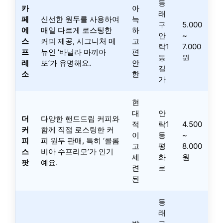
동
카
아
래
페
신선한 원두를 사용하여
늑
구
5.000
에
매일 다르게 로스팅한
하
안
~
스
커피 제공, 시그니처 메
고
락1
7.000
프
뉴인 ‘바닐라 마끼아
편
동
원
레
또’가 유명해요.
안
길
소
한
가
현
대
안
더
다양한 핸드드립 커피와
적
락1
4.500
커
함께 직접 로스팅한 커
이
동
~
피
피 원두 판매, 특히 ‘콜롬
고
평
8.000
스
비아 수프리모’가 인기
세
화
원
팟
예요.
련
로
된
동
래