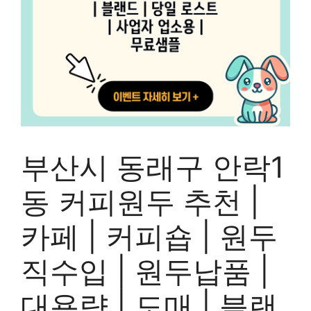
부산시 동래구 안락1
동 커피원두 추천 |
카페 | 커피숍 | 원두
직수입 | 원두납품 |
대용량 | 도매 | 블랜