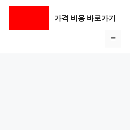
컨
텐
가격 비용 바로가기
츠
로
건
메
너
뛰
기
뉴