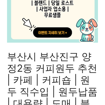
부산시 부산진구 양
정2동 커피원두 추천
| 카페 | 커피숍 | 원
두 직수입 | 원두납품
| 대용량 | 도매 | 블