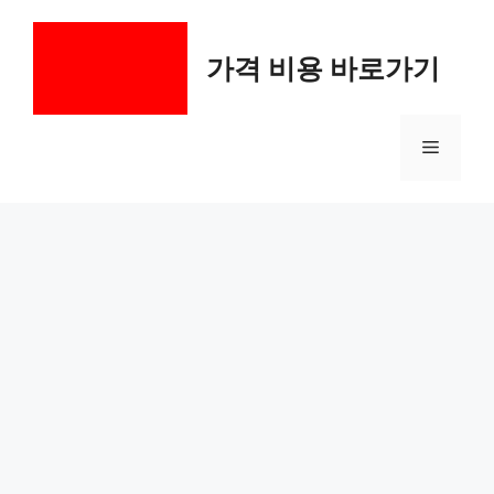
컨
텐
가격 비용 바로가기
츠
로
건
메
너
뛰
기
뉴