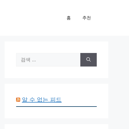
홈
추천
검
색:
알 수 없는 피드