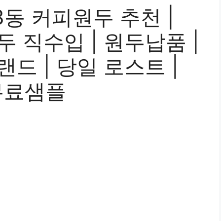
동 커피원두 추천 |
원두 직수입 | 원두납품 |
랜드 | 당일 로스트 |
무료샘플