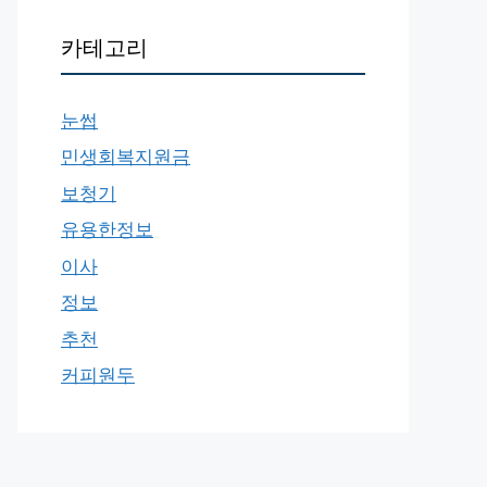
카테고리
눈썹
민생회복지원금
보청기
유용한정보
이사
정보
추천
커피원두