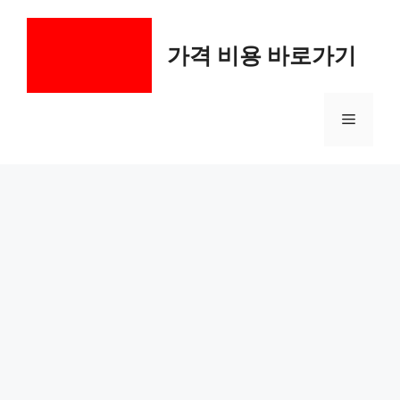
컨
텐
가격 비용 바로가기
츠
로
건
메
너
뛰
기
뉴