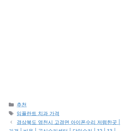
카
추천
테
태
임플란트 치과 가격
고
그
경상북도 영천시 고경면 아이폰수리 저렴한곳 |
리