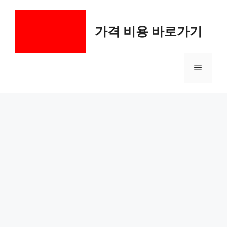
컨
텐
가격 비용 바로가기
츠
로
건
메
너
뛰
기
뉴