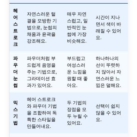
헤
자연스러운 털
매우 자연
어
시간이 지나
결을 모방한 기
스럽고, 일
스
면서 색이 바
법으로, 눈썹의
반적인 눈
트
래질 수 있어
채움과 윤곽을
썹에 가장
로
요.
강조해요.
비슷해요.
크
파
파우더처럼 부
부드럽고
하나하나의
우
드럽게 음영을
여성스러
선이 뚜렷하
더
주는 기법으로,
운 느낌을
지 않아서 자
눈
그라데이션 효
원할 때 좋
연스러운 느
썹
과가 있어요.
아요.
낌은 덜해요.
헤어 스트로크
믹
두 기법의
와 파우더 기법
선택이 쉽지
스
장점을 모
을 조합하여 독
않을 수 있어
기
두 누릴 수
특한 스타일을
요.
법
있어요.
만들어내요.