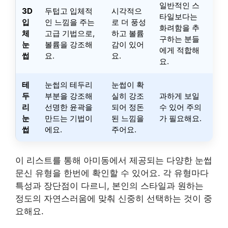
일반적인 스
3D
두텁고 입체적
시각적으
타일보다는
입
인 느낌을 주는
로 더 풍성
화려함을 추
체
고급 기법으로,
하고 볼륨
구하는 분들
눈
볼륨을 강조해
감이 있어
에게 적합해
썹
요.
요.
요.
테
눈썹의 테두리
눈썹이 확
두
부분을 강조해
실히 강조
과하게 보일
리
선명한 윤곽을
되어 정돈
수 있어 주의
눈
만드는 기법이
된 느낌을
가 필요해요.
썹
에요.
주어요.
이 리스트를 통해 아미동에서 제공되는 다양한 눈썹
문신 유형을 한번에 확인할 수 있어요. 각 유형마다
특성과 장단점이 다르니, 본인의 스타일과 원하는
정도의 자연스러움에 맞춰 신중히 선택하는 것이 중
요해요.