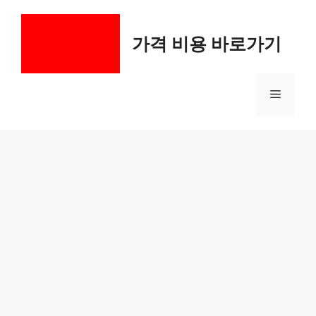
컨
텐
가격 비용 바로가기
츠
로
건
메
너
뛰
기
뉴