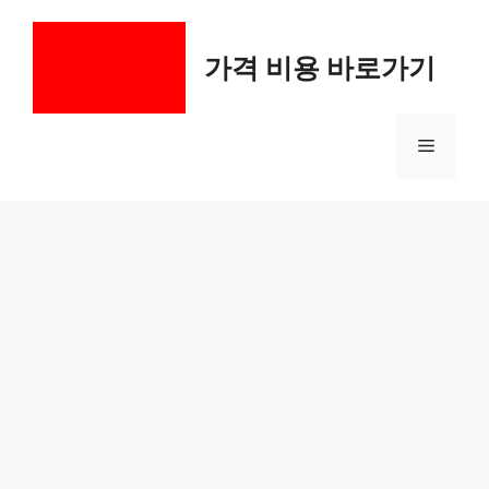
컨
텐
가격 비용 바로가기
츠
로
건
메
너
뛰
기
뉴