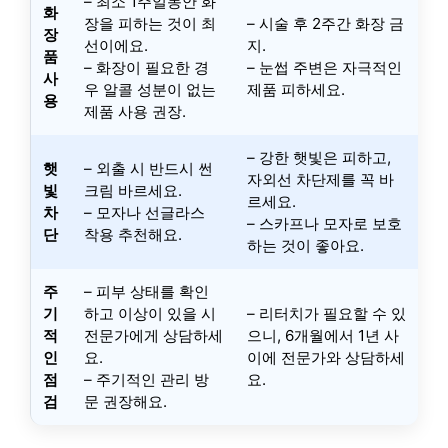
– 최소 1주일동안 화
화
장을 피하는 것이 최
– 시술 후 2주간 화장 금
장
선이에요.
지.
품
– 화장이 필요한 경
– 눈썹 주변은 자극적인
사
우 알콜 성분이 없는
제품 피하세요.
용
제품 사용 권장.
– 강한 햇빛은 피하고,
햇
– 외출 시 반드시 썬
자외선 차단제를 꼭 바
빛
크림 바르세요.
르세요.
차
– 모자나 선글라스
– 스카프나 모자로 보호
단
착용 추천해요.
하는 것이 좋아요.
주
– 피부 상태를 확인
기
하고 이상이 있을 시
– 리터치가 필요할 수 있
적
전문가에게 상담하세
으니, 6개월에서 1년 사
인
요.
이에 전문가와 상담하세
점
– 주기적인 관리 방
요.
검
문 권장해요.