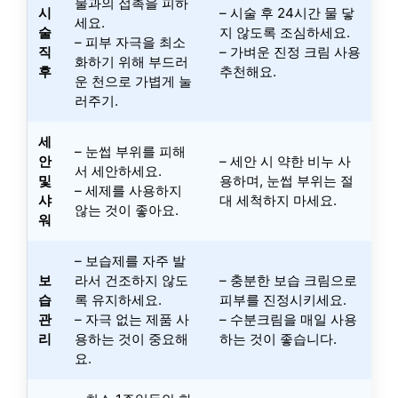
물과의 접촉을 피하
시
– 시술 후 24시간 물 닿
세요.
술
지 않도록 조심하세요.
– 피부 자극을 최소
직
– 가벼운 진정 크림 사용
화하기 위해 부드러
후
추천해요.
운 천으로 가볍게 눌
러주기.
세
– 눈썹 부위를 피해
안
– 세안 시 약한 비누 사
서 세안하세요.
및
용하며, 눈썹 부위는 절
– 세제를 사용하지
샤
대 세척하지 마세요.
않는 것이 좋아요.
워
– 보습제를 자주 발
보
라서 건조하지 않도
– 충분한 보습 크림으로
습
록 유지하세요.
피부를 진정시키세요.
관
– 자극 없는 제품 사
– 수분크림을 매일 사용
리
용하는 것이 중요해
하는 것이 좋습니다.
요.