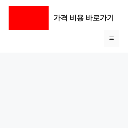
컨
텐
가격 비용 바로가기
츠
로
건
메
너
뛰
기
뉴