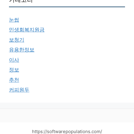
눈썹
민생회복지원금
보청기
유용한정보
이사
정보
추천
커피원두
https://softwarepopulations.com/