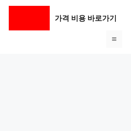
컨
텐
가격 비용 바로가기
츠
로
건
메
너
뛰
기
뉴