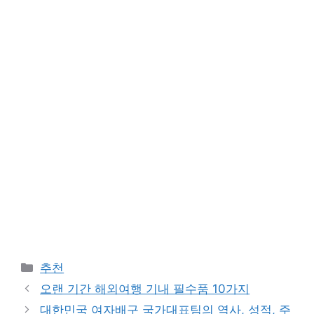
카
추천
테
오랜 기간 해외여행 기내 필수품 10가지
고
대한민국 여자배구 국가대표팀의 역사, 성적, 주