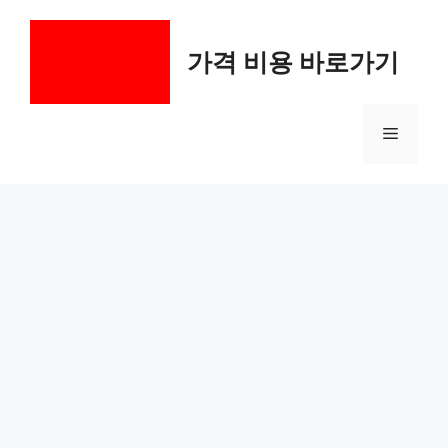
컨
텐
가격 비용 바로가기
츠
로
건
메
너
뛰
기
뉴