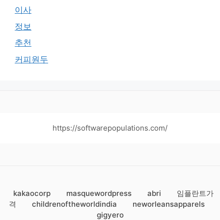
이사
정보
추천
커피원두
https://softwarepopulations.com/
kakaocorp
masquewordpress
abri
임플란트가
격
childrenoftheworldindia
neworleansapparels
gigyero