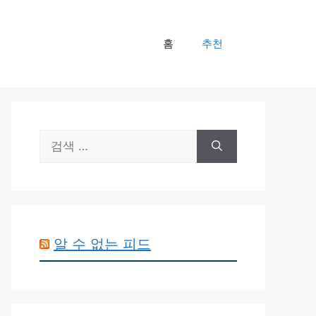
홈
추천
검
색:
알 수 없는 피드