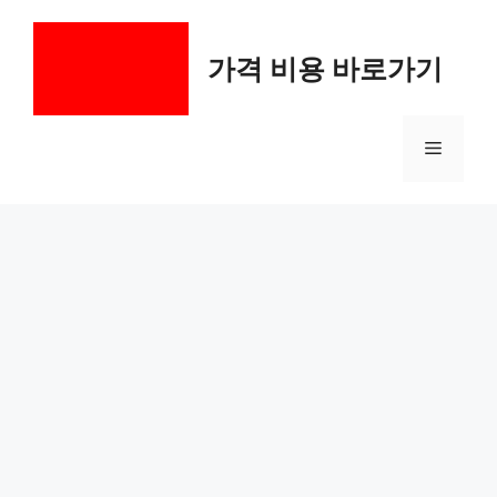
컨
텐
가격 비용 바로가기
츠
로
건
메
너
뛰
기
뉴