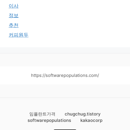
이사
정보
추천
커피원두
https://softwarepopulations.com/
임플란트가격
chugchug.tistory
softwarepopulations
kakaocorp