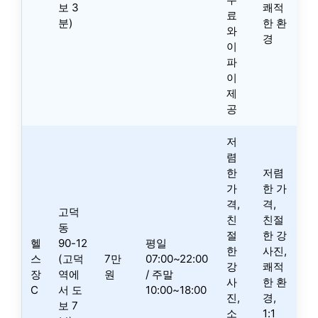
보 3
쾌적
료
분)
한 환
와
경
이
파
이
제
공
저
렴
한
저렴
가
한 가
격,
격,
고덕
친
친절
동
절
한 강
헬
90-12
평일
한
사진,
스
(고덕
7만
07:00~22:00
강
쾌적
장
역에
원
/ 주말
사
한 환
C
서 도
10:00~18:00
진,
경,
보 7
소
1:1