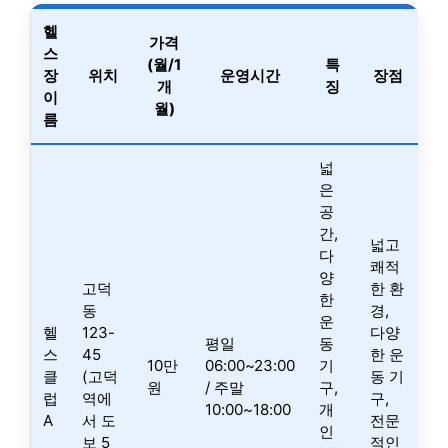
헬
가격
스
(월/1
특
장
위치
운영시간
장점
개
징
이
월)
름
넓
은
공
간,
넓고
다
쾌적
양
고덕
한 환
한
동
경,
운
헬
123-
다양
평일
동
스
45
한 운
10만
06:00~23:00
기
클
(고덕
동 기
원
/ 주말
구,
럽
역에
구,
10:00~18:00
개
A
서 도
전문
인
보 5
적인