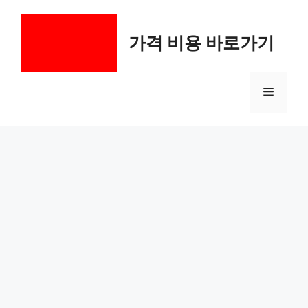
컨
텐
가격 비용 바로가기
츠
로
건
메
너
뛰
기
뉴