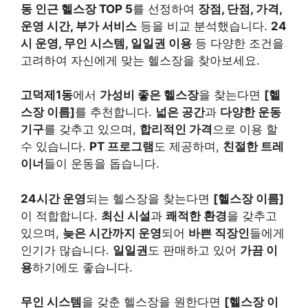
동 인근 헬스장 TOP 5
를 선정하여
장점, 단점, 가격,
운영 시간, 부가 서비스
등을 비교 분석했습니다.
24
시 운영, 무인 시스템, 일일권 이용
등 다양한 조건을
고려하여 자신에게 맞는 헬스장을 찾아보세요.
고덕제1동
에서
가성비 좋은 헬스장
을 찾는다면
[헬
스장 이름]
를 추천합니다.
넓은 공간
과
다양한 운동
기구
를 갖추고 있으며,
합리적인 가격
으로 이용 할
수 있습니다.
PT 프로그램
도 제공하며,
친절한 트레
이너
들이 운동을 돕습니다.
24시간 운영
되는 헬스장을 찾는다면
[헬스장 이름]
이 적합합니다.
최신 시설
과
쾌적한 환경
을 갖추고
있으며,
늦은 시간까지 운영
되어
바쁜 직장인
들에게
인기가 많습니다.
일일권
도 판매하고 있어
가끔 이
용
하기에도 좋습니다.
무인 시스템
을 갖춘 헬스장을 원한다면
[헬스장 이