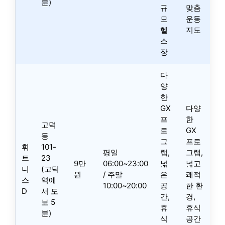
분)
규
맞춤
모
운동
헬
지도
스
장
다
양
한
GX
다양
프
한
고덕
로
GX
동
그
프로
휘
101-
평일
램,
그램,
트
23
9만
06:00~23:00
넓
넓고
니
(고덕
원
/ 주말
은
쾌적
스
역에
10:00~20:00
공
한 환
D
서 도
간,
경,
보 5
휴
휴식
분)
식
공간