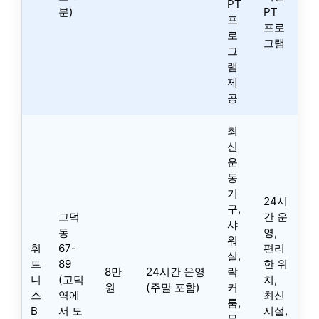
PT
분)
PT
프
프로
로
그램
그
램
제
공
최
신
운
동
기
24시
구,
고덕
간 운
샤
동
영,
워
휘
67-
편리
실,
트
89
한 위
8만
24시간 운영
락
니
(고덕
치,
원
(주말 포함)
커
스
역에
최신
룸,
B
서 도
시설,
무