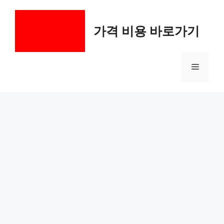
컨
텐
가격 비용 바로가기
츠
로
건
메
너
뛰
기
뉴