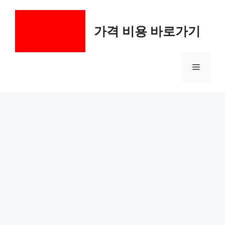
컨
텐
가격 비용 바로가기
츠
로
건
메
너
뛰
기
뉴