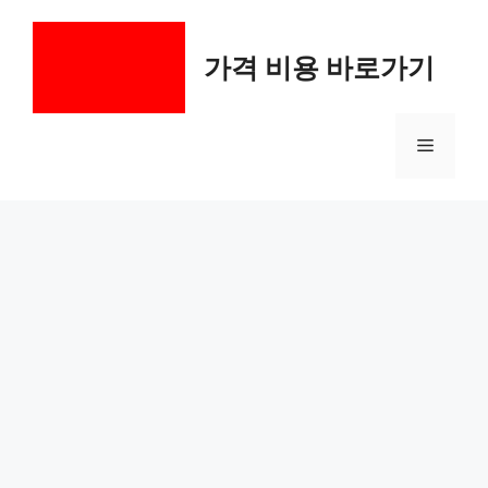
컨
텐
가격 비용 바로가기
츠
로
건
메
너
뛰
기
뉴