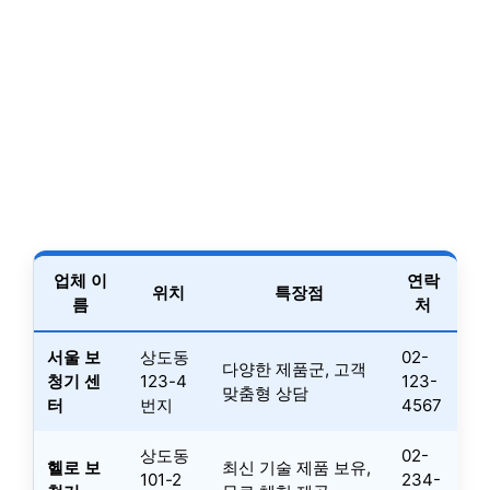
업체 이
연락
위치
특장점
름
처
서울 보
상도동
02-
다양한 제품군, 고객
청기 센
123-4
123-
맞춤형 상담
터
번지
4567
상도동
02-
헬로 보
최신 기술 제품 보유,
101-2
234-