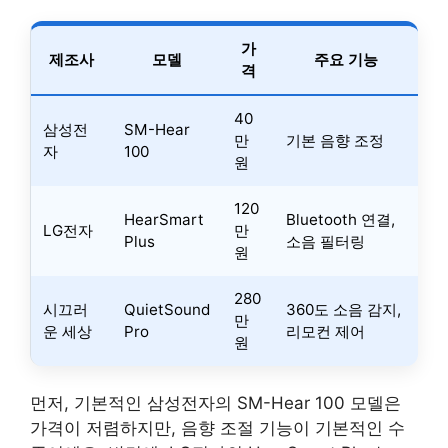
가
제조사
모델
주요 기능
격
40
삼성전
SM-Hear
만
기본 음향 조정
자
100
원
120
HearSmart
Bluetooth 연결,
LG전자
만
Plus
소음 필터링
원
280
시끄러
QuietSound
360도 소음 감지,
만
운 세상
Pro
리모컨 제어
원
먼저, 기본적인 삼성전자의 SM-Hear 100 모델은
가격이 저렴하지만, 음향 조절 기능이 기본적인 수