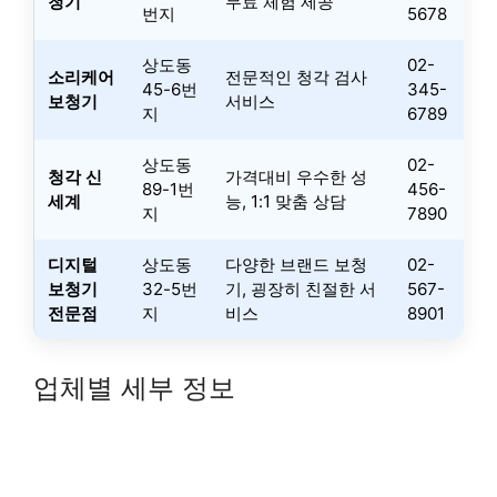
청기
무료 체험 제공
번지
5678
상도동
02-
소리케어
전문적인 청각 검사
45-6번
345-
보청기
서비스
지
6789
상도동
02-
청각 신
가격대비 우수한 성
89-1번
456-
세계
능, 1:1 맞춤 상담
지
7890
디지털
상도동
다양한 브랜드 보청
02-
보청기
32-5번
기, 굉장히 친절한 서
567-
전문점
지
비스
8901
업체별 세부 정보