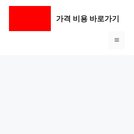
컨
텐
가격 비용 바로가기
츠
로
건
메
너
뛰
기
뉴