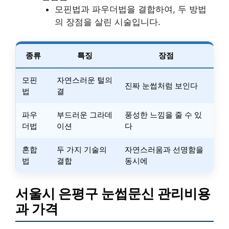
모핀법과 파우더법을 결합하여, 두 방법
의 장점을 살린 시술입니다.
종류
특징
장점
모핀
자연스러운 털의
진짜 눈썹처럼 보인다
법
결
파우
부드러운 그라데
풍성한 느낌을 줄 수 있
더법
이션
다
혼합
두 가지 기술의
자연스러움과 선명함을
법
결합
동시에
서울시 은평구 눈썹문신 관리비용
과 가격