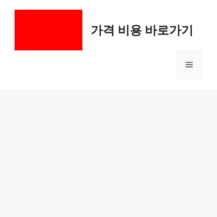
컨
텐
가격 비용 바로가기
츠
로
건
메
너
뛰
기
뉴