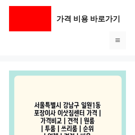
컨
텐
가격 비용 바로가기
츠
로
건
메
너
뛰
기
뉴