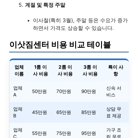
계절 및 특정 주말
이사철(특히 3월), 주말 등은 수요가 증가
하면서 가격도 상승할 수 있습니다.
이삿짐센터 비용 비교 테이블
업체
1룸 이
2룸 이
3룸 이
특이 사
이름
사 비용
사 비용
사 비용
항
업체
신속 서
50만원
70만원
90만원
A
비스
업체
상담 무
45만원
65만원
85만원
B
료 제공
업체
가구 조
55만원
75만원
95만원
C
립 무료