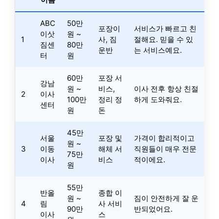
ABC
50만
포장이
서비스가 빠르고 친
이삿
원 ~
1
사, 짐
절해요. 믿을 수 있
짐센
80만
운반
는 서비스예요.
터
원
60만
포장 서
강남
원 ~
비스,
이사 전후 항상 친절
2
이사
100만
정리 정
하게 도와줘요.
센터
원
돈
45만
서울
포장 및
가격이 합리적이고
원 ~
3
이동
해체 서
직원들이 매우 전문
75만
이사
비스
적이에요.
원
55만
반올
종합 이
원 ~
짐이 안전하게 잘 운
4
림
사 서비
90만
반되었어요.
이사
스