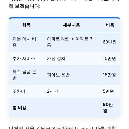
해 보겠습니다:
항목
세부내용
비용
기본 이사 비
아파트 3룸 -> 아파트 3
60만원
용
룸
추가 서비스
가전 설치
10만원
특수 물품 운
피아노 운반
15만원
반
주차비
2시간
5만원
90만
총 비용
원
이처럼 서울 강남구 일원1동에서 포장이사를 계획