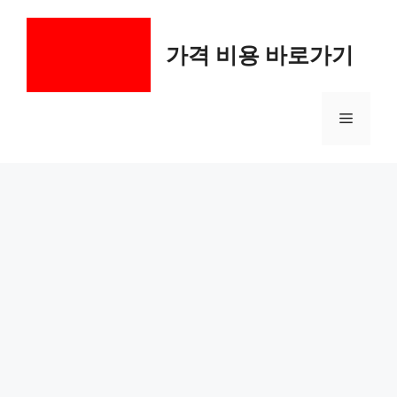
컨
텐
가격 비용 바로가기
츠
로
건
메
너
뛰
기
뉴