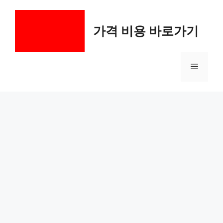
컨
텐
가격 비용 바로가기
츠
로
건
메
너
뛰
기
뉴