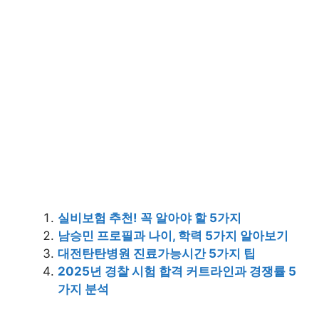
실비보험 추천! 꼭 알아야 할 5가지
남승민 프로필과 나이, 학력 5가지 알아보기
대전탄탄병원 진료가능시간 5가지 팁
2025년 경찰 시험 합격 커트라인과 경쟁률 5
가지 분석