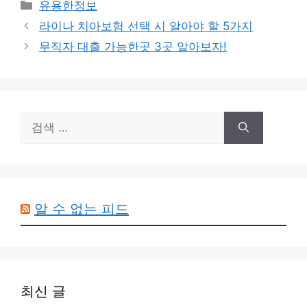
카
유용한정보
테
라이나 치아보험 선택 시 알아야 할 5가지
고
무직자 대출 가능한곳 3곳 알아보자!
리
검
색:
알 수 없는 피드
최신 글