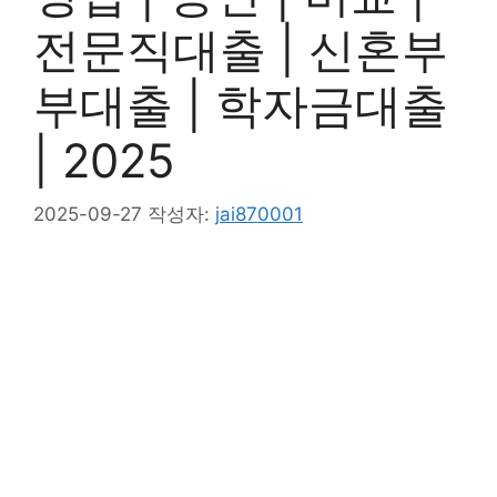
전문직대출 | 신혼부
부대출 | 학자금대출
| 2025
2025-09-27
작성자:
jai870001