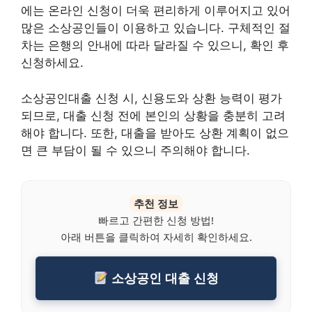
에는 온라인 신청이 더욱 편리하게 이루어지고 있어
많은 소상공인들이 이용하고 있습니다. 구체적인 절
차는 은행의 안내에 따라 달라질 수 있으니, 확인 후
신청하세요.
소상공인대출 신청 시, 신용도와 상환 능력이 평가
되므로, 대출 신청 전에 본인의 상황을 충분히 고려
해야 합니다. 또한, 대출을 받아도 상환 계획이 없으
면 큰 부담이 될 수 있으니 주의해야 합니다.
추천 정보
빠르고 간편한 신청 방법!
아래 버튼을 클릭하여 자세히 확인하세요.
소상공인 대출 신청