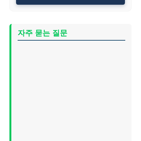
자주 묻는 질문