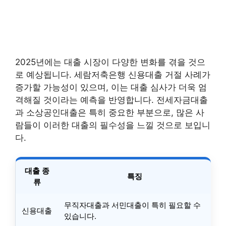
2025년에는 대출 시장이 다양한 변화를 겪을 것으
로 예상됩니다. 세람저축은행 신용대출 거절 사례가
증가할 가능성이 있으며, 이는 대출 심사가 더욱 엄
격해질 것이라는 예측을 반영합니다. 전세자금대출
과 소상공인대출은 특히 중요한 부분으로, 많은 사
람들이 이러한 대출의 필수성을 느낄 것으로 보입니
다.
대출 종
특징
류
무직자대출과 서민대출이 특히 필요할 수
신용대출
있습니다.