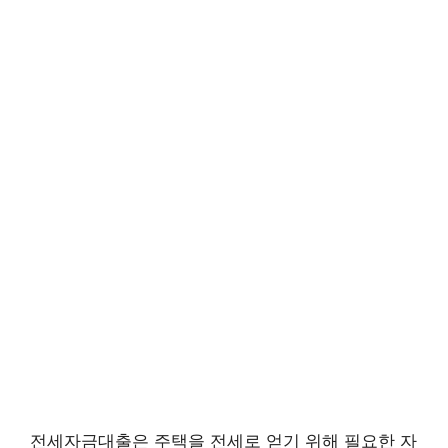
전세자금대출은 주택을 전세로 얻기 위해 필요한 자