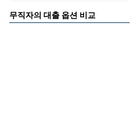
무직자의 대출 옵션 비교