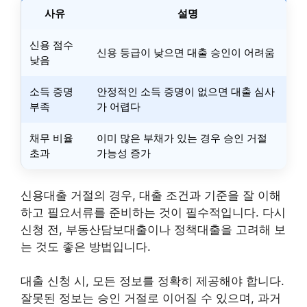
사유
설명
신용 점수
신용 등급이 낮으면 대출 승인이 어려움
낮음
소득 증명
안정적인 소득 증명이 없으면 대출 심사
부족
가 어렵다
채무 비율
이미 많은 부채가 있는 경우 승인 거절
초과
가능성 증가
신용대출 거절의 경우, 대출 조건과 기준을 잘 이해
하고 필요서류를 준비하는 것이 필수적입니다. 다시
신청 전, 부동산담보대출이나 정책대출을 고려해 보
는 것도 좋은 방법입니다.
대출 신청 시, 모든 정보를 정확히 제공해야 합니다.
잘못된 정보는 승인 거절로 이어질 수 있으며, 과거