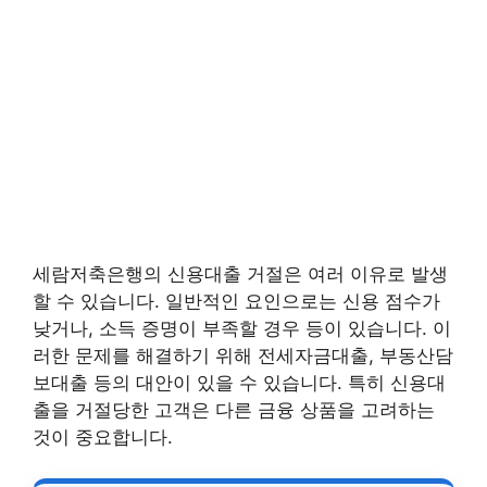
세람저축은행의 신용대출 거절은 여러 이유로 발생
할 수 있습니다. 일반적인 요인으로는 신용 점수가
낮거나, 소득 증명이 부족할 경우 등이 있습니다. 이
러한 문제를 해결하기 위해 전세자금대출, 부동산담
보대출 등의 대안이 있을 수 있습니다. 특히 신용대
출을 거절당한 고객은 다른 금융 상품을 고려하는
것이 중요합니다.