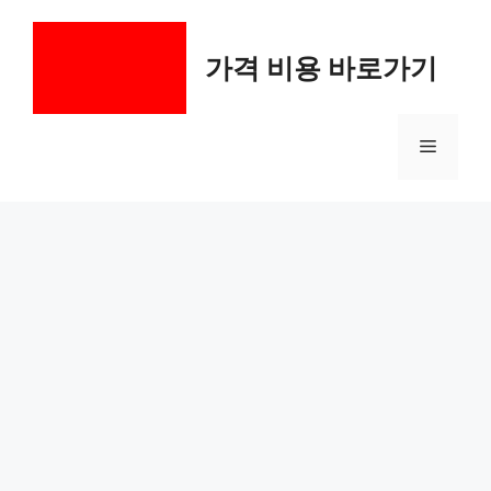
컨
텐
가격 비용 바로가기
츠
로
건
메
너
뛰
기
뉴