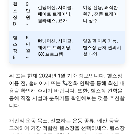
헬
9
런닝머신, 사이클,
여성 전용, 쾌적한
스
만
웨이트 트레이닝,
환경, 전문 트레이
장
원
필라테스, 요가
너 상주
D
~
헬
6
런닝머신, 사이클,
일일권 이용 가능,
스
만
웨이트 트레이닝,
헬스장 근처 편의시
장
원
GX 프로그램
설 다양
E
~
위 표는 현재 2024년 1월 기준 정보입니다. 헬스장
이용 전, 홈페이지 또는
전화 연락를 통해 최신 내
용을 확인해 주시기 바랍니다. 또한, 헬스장 견학을
통해 직접 시설과 분위기를 확인해보는 것을 추천합
니다.
개인의 운동 목표, 선호하는 운동 종류, 예산 등을
고려하여 가장 적합한 헬스장을 선택하세요. 헬스장