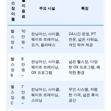
월
스
이
장
주요 시설
특징
용
이
료
름
헬
10
런닝머신, 사이클,
24시간 운영, PT
스
만
웨이트 트레이닝,
전문, 넓은 샤워실,
장
원
요가, 필라테스
개인 락커 제공
A
~
헬
8
런닝머신, 사이클,
넓은 헬스장, 다양
스
만
웨이트 트레이닝,
한 GX 프로그램, 쾌
장
원
GX 프로그램
적한 환경
B
~
헬
7
런닝머신, 사이클,
무인 시스템, 저렴
스
만
웨이트 트레이닝,
한 가격, 넓은 휴식
장
원
스피닝
공간
C
~