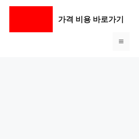
컨
텐
가격 비용 바로가기
츠
로
건
메
너
뛰
기
뉴