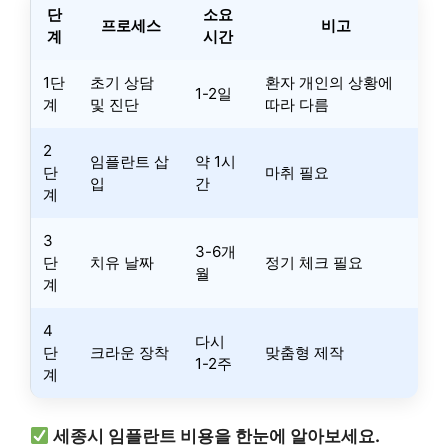
단
소요
프로세스
비고
계
시간
1단
초기 상담
환자 개인의 상황에
1-2일
계
및 진단
따라 다름
2
임플란트 삽
약 1시
단
마취 필요
입
간
계
3
3-6개
단
치유 날짜
정기 체크 필요
월
계
4
다시
단
크라운 장착
맞춤형 제작
1-2주
계
세종시 임플란트 비용을 한눈에 알아보세요.