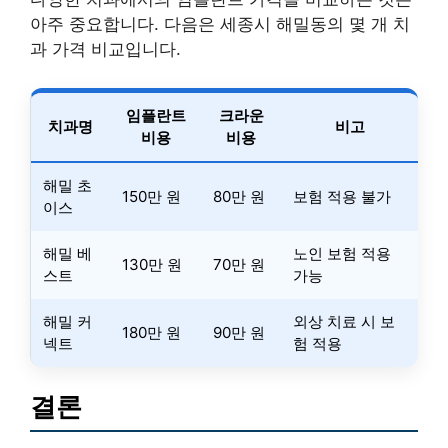
아주 중요합니다. 다음은 세종시 해밀동의 몇 개 치
과 가격 비교입니다.
임플란트
크라운
치과명
비고
비용
비용
해밀 초
150만 원
80만 원
보험 적용 불가
이스
해밀 베
노인 보험 적용
130만 원
70만 원
스트
가능
해밀 커
외상 치료 시 보
180만 원
90만 원
넥트
험 적용
결론