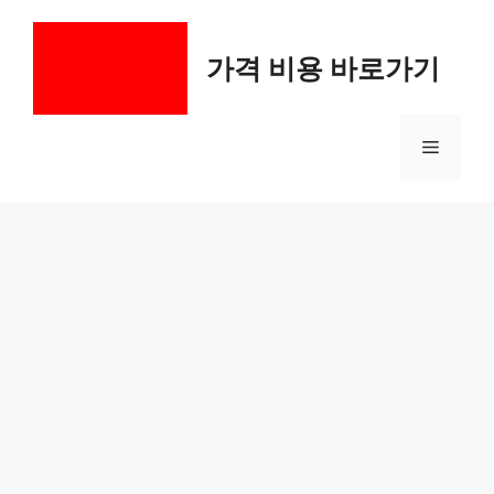
컨
텐
가격 비용 바로가기
츠
로
건
메
너
뛰
기
뉴