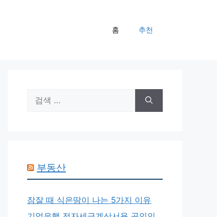
홈
추천
검
색:
부동산
잠잘 때 식은땀이 나는 5가지 이유
기업은행 전자세금계산서용 공인인