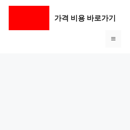
컨
텐
가격 비용 바로가기
츠
로
건
메
너
뛰
기
뉴