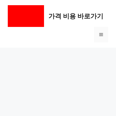
컨
텐
가격 비용 바로가기
츠
로
건
메
너
뛰
기
뉴