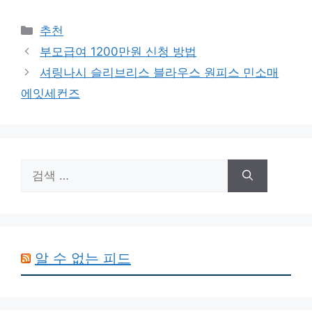
카
추천
테
부모급여 1200만원 신청 방법
고
셔링나시 슬리브리스 블라우스 원피스 민소매
리
에잇세컨즈
검
색:
알 수 없는 피드