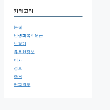
카테고리
눈썹
민생회복지원금
보청기
유용한정보
이사
정보
추천
커피원두