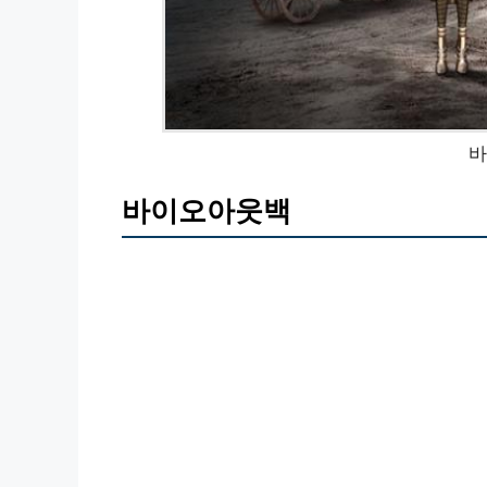
바
바이오아웃백