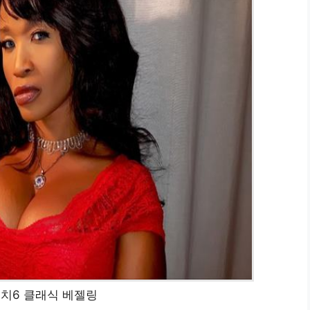
치6 클래식 베젤링