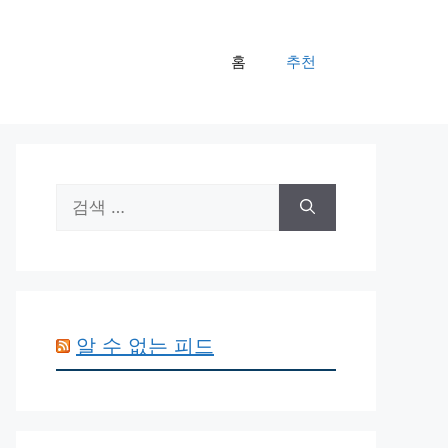
홈
추천
검
색:
알 수 없는 피드