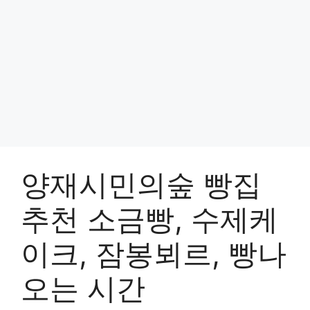
양재시민의숲 빵집
추천 소금빵, 수제케
이크, 잠봉뵈르, 빵나
오는 시간