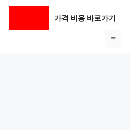
컨
텐
가격 비용 바로가기
츠
로
건
메
너
뛰
기
뉴