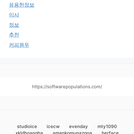
유용한정보
이사
정보
추천
커피원두
https://softwarepopulations.com/
studioice
icecw
evenday
mty1090
xkldhoangha
amankomunazgoa
herface