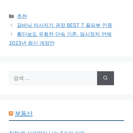
카
추천
테
갈바닉 마사지기 권장 BEST 7 꿀피부 인증
고
횡단보도 우회전 단속 기준, 일시정지 언제
리
2023년 최신 개정안
검
색:
부동산