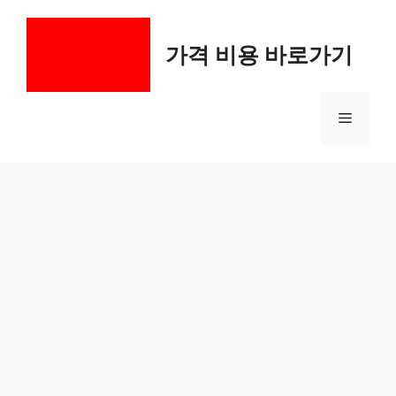
컨
텐
가격 비용 바로가기
츠
로
건
메
너
뛰
기
뉴