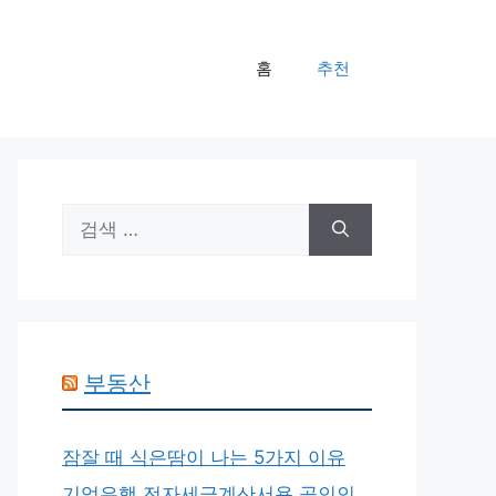
홈
추천
검
색:
부동산
잠잘 때 식은땀이 나는 5가지 이유
기업은행 전자세금계산서용 공인인