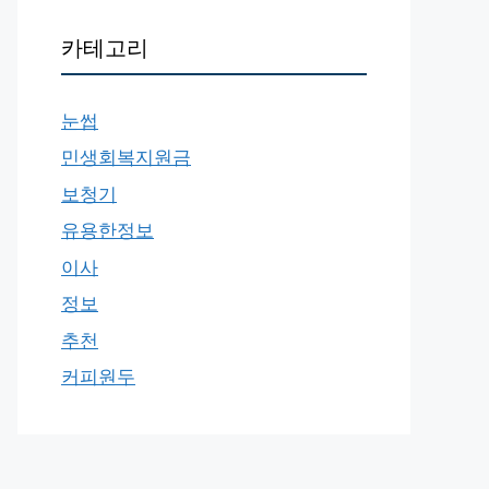
카테고리
눈썹
민생회복지원금
보청기
유용한정보
이사
정보
추천
커피원두