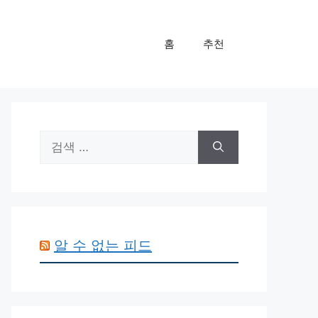
홈
추천
검
색:
알 수 없는 피드