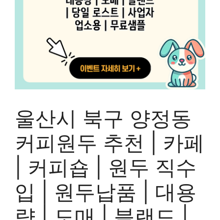
울산시 북구 양정동
커피원두 추천 | 카페
| 커피숍 | 원두 직수
입 | 원두납품 | 대용
량 | 도매 | 블랜드 |