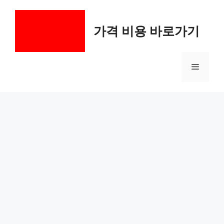
컨
텐
가격 비용 바로가기
츠
로
건
메
너
뛰
기
뉴