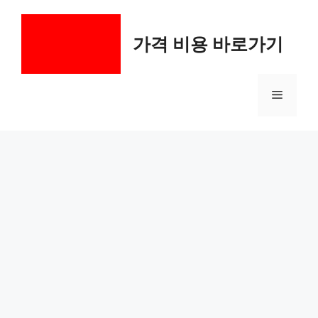
컨
텐
가격 비용 바로가기
츠
로
건
메
너
뛰
기
뉴