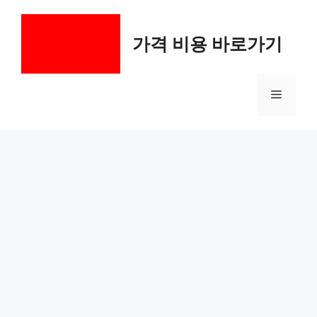
컨
텐
가격 비용 바로가기
츠
로
건
메
너
뛰
기
뉴