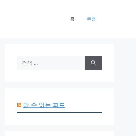
홈
추천
검
색:
알 수 없는 피드