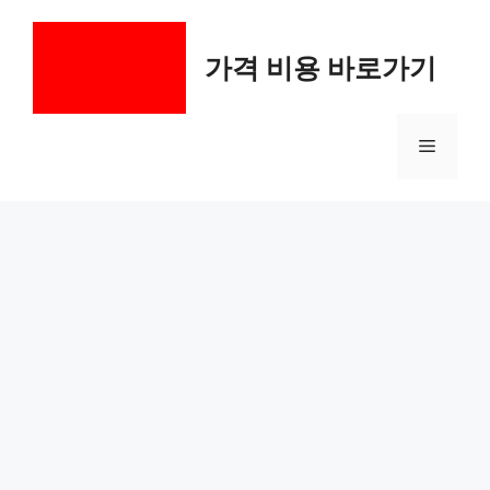
컨
텐
가격 비용 바로가기
츠
로
건
메
너
뛰
기
뉴