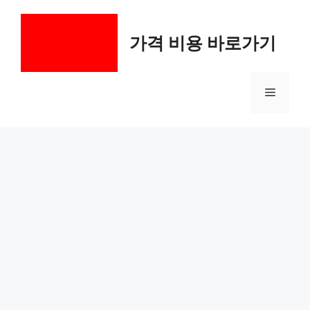
컨
텐
가격 비용 바로가기
츠
로
건
메
너
뛰
기
뉴