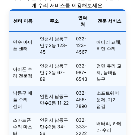
게 수리 서비스를 이용해보세요.
연락
센터 이름
주소
전문 서비스
처
인천시 남동구
032-
만수 아이
배터리 교체,
만수2동 123-
123-
폰 센터
화면 수리
45
4567
인천시 남동구
032-
전면 유리 교
아이폰 수
만수2동 67-
987-
체, 물빠짐
리 전문점
89
6543
복구
남동구 애
032-
소프트웨어
인천시 남동구
플 수리
456-
문제, 기기
만수2동 11-22
센터
7890
점검
스마트폰
인천시 남동구
032-
배터리, 카메
수리 마스
만수2동 34-
333-
라 수리
터
56
2222