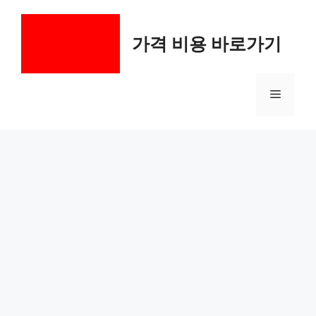
컨
텐
가격 비용 바로가기
츠
로
건
메
너
뛰
기
뉴