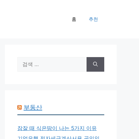
홈
추천
검
색:
부동산
잠잘 때 식은땀이 나는 5가지 이유
기업은행 전자세금계산서용 공인인