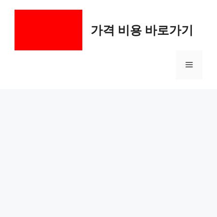
컨
텐
가격 비용 바로가기
츠
로
건
메
너
뛰
기
뉴