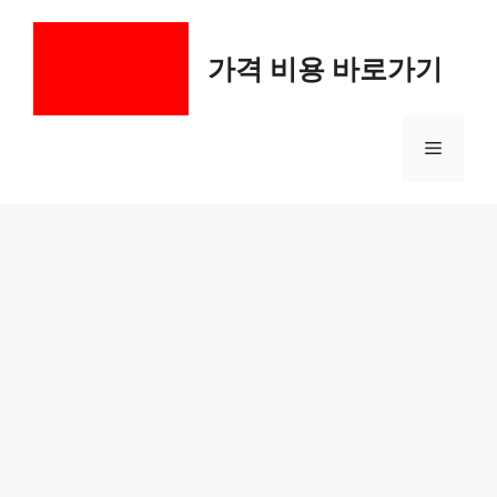
컨
텐
가격 비용 바로가기
츠
로
건
메
너
뛰
기
뉴