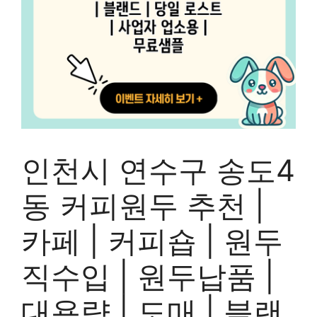
인천시 연수구 송도4
동 커피원두 추천 |
카페 | 커피숍 | 원두
직수입 | 원두납품 |
대용량 | 도매 | 블랜