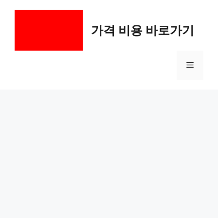
컨
텐
가격 비용 바로가기
츠
로
건
메
너
뛰
기
뉴