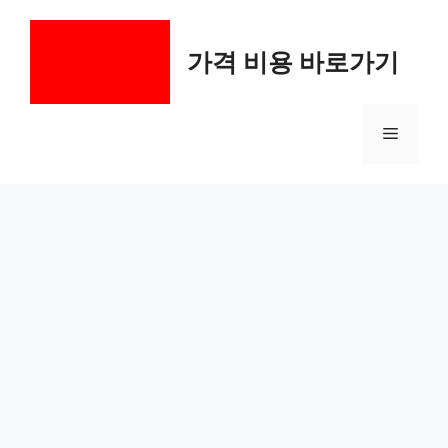
컨
텐
가격 비용 바로가기
츠
로
건
메
너
뛰
기
뉴