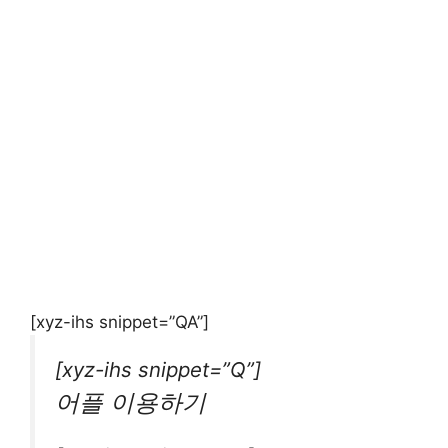
[xyz-ihs snippet=”QA”]
[xyz-ihs snippet=”Q”]
어플 이용하기